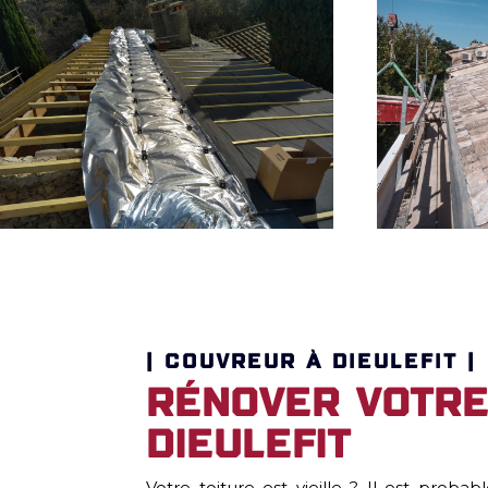
| COUVREUR À DIEULEFIT |
Rénover votre
Dieulefit
Votre toiture est vieille ? Il est proba