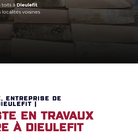
 toits à
Dieulefit
.
localités voisines
E, ENTREPRISE DE
IEULEFIT |
ste en travaux
e à Dieulefit