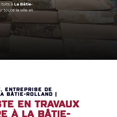
 toits à
La Bâtie-
toute la ville et
E, ENTREPRISE DE
A BÂTIE-ROLLAND |
ste en travaux
e à La Bâtie-