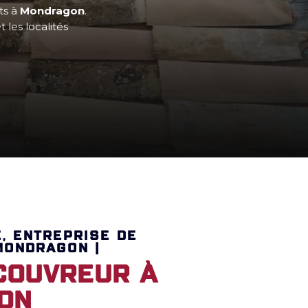
its à
Mondragon
.
 les localités
E, ENTREPRISE DE
MONDRAGON |
couvreur à
on