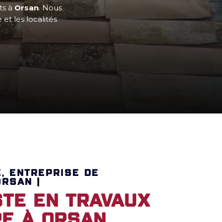
its à
Orsan
. Nous
et les localités
E, ENTREPRISE DE
RSAN |
ste en travaux
re à Orsan