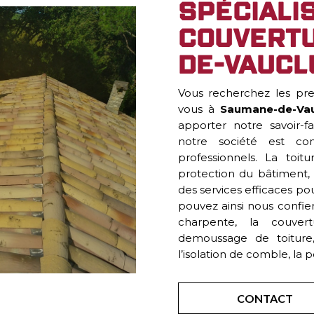
Spéciali
couvertu
de-Vaucl
Vous recherchez les pr
vous à
Saumane-de-Vau
apporter notre savoir-f
notre société est c
professionnels. La toi
protection du bâtiment, 
des services efficaces pou
pouvez ainsi nous confier 
charpente, la couvert
demoussage de toiture,
l’isolation de comble, la p
CONTACT