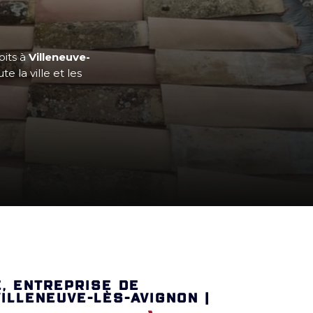
oits à
Villeneuve-
 la ville et les
E, ENTREPRISE DE
ILLENEUVE-LÈS-AVIGNON |