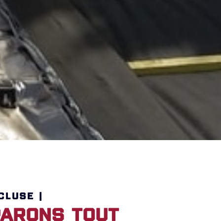
CLUSE |
arons tout