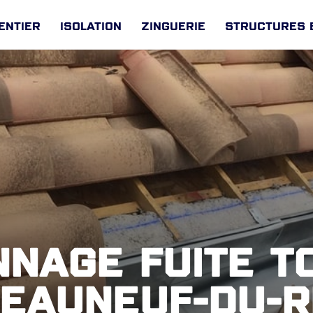
entier
Isolation
Zinguerie
Structures 
nage fuite t
eauneuf-du-