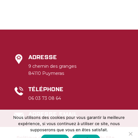
Adresse
9 chemin des granges
84110 Puymeras
Téléphone
06 03 73 08 64
Adresse email
Nous utilisons des cookies pour vous garantir la meilleure
Cliquez-ici
expérience, si vous continuez à utiliser ce site, nous
supposerons que vous en êtes satisfait.
Mentions Légales
Politique de Confidentialité
Plan du Site